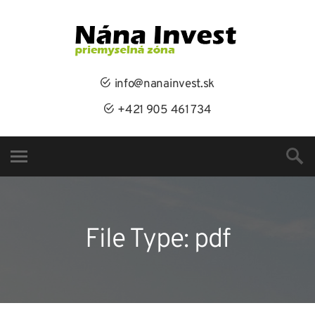
info@nanainvest.sk
+421 905 461 734
File Type:
pdf