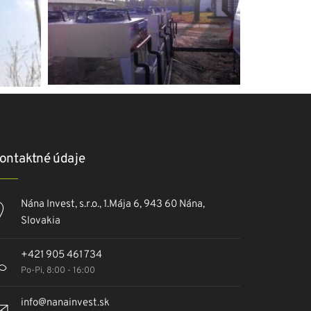
ontaktné údaje
Nána Invest, s.r.o., 1.Mája 6, 943 60 Nána,
Slovakia
+421 905 461 734
Po-Pi, 8:00 - 16:00
info@nanainvest.sk