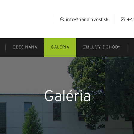
info@nanainvest.sk
+4
OBEC NÁNA
GALÉRIA
ZMLUVY, DOHODY
Galéria