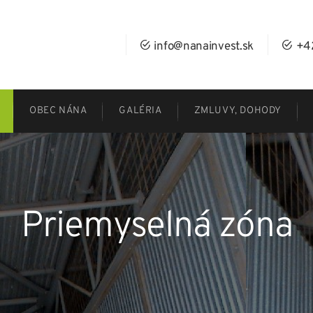
info@nanainvest.sk
+4
OBEC NÁNA
GALÉRIA
ZMLUVY, DOHODY
Priemyselná zóna