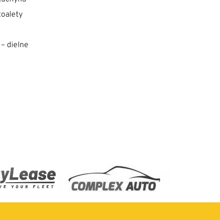
toalety
 – dielne