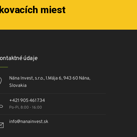
rkovacích miest
ontaktné údaje
Nána Invest, s.r.o., 1.Mája 6, 943 60 Nána,
Slovakia
+421 905 461 734
Po-Pi, 8:00 - 16:00
info@nanainvest.sk