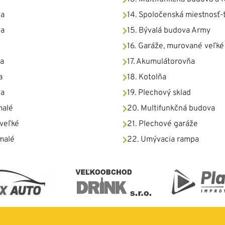
va
14. Spoločenská miestnosť-
va
15. Bývalá budova Army
16. Garáže, murované veľké
va
17. Akumulátorovňa
a
18. Kotolňa
va
19. Plechový sklad
malé
20. Multifunkčná budova
 veľké
21. Plechové garáže
malé
22. Umývacia rampa